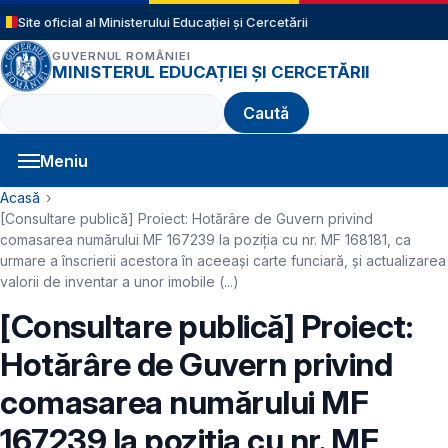
Sari la conținutul principal
Site oficial al Ministerului Educației și Cercetării
GUVERNUL ROMÂNIEI
MINISTERUL EDUCAȚIEI ȘI CERCETĂRII
Caută
Meniu
Navigație principală
Cale de navigare
Acasă
[Consultare publică] Proiect: Hotărâre de Guvern privind
comasarea numărului MF 167239 la poziția cu nr. MF 168181, ca
urmare a înscrierii acestora în aceeași carte funciară, și actualizarea
valorii de inventar a unor imobile (...)
[Consultare publică] Proiect:
Hotărâre de Guvern privind
comasarea numărului MF
167239 la poziția cu nr. MF