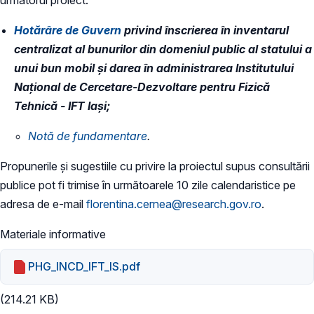
Hotărâre de Guvern
privind înscrierea în inventarul
centralizat al bunurilor din domeniul public al statului a
unui bun mobil şi darea în administrarea Institutului
Naţional de Cercetare-Dezvoltare pentru Fizică
Tehnică - IFT Iaşi;
​Notă de fundamentare
.
Propunerile și sugestiile cu privire la proiectul supus consultării
publice pot fi trimise în următoarele 10 zile calendaristice pe
adresa de e-mail
florentina.cernea@research.gov.ro
.
Materiale informative
PHG_INCD_IFT_IS.pdf
(214.21 KB)