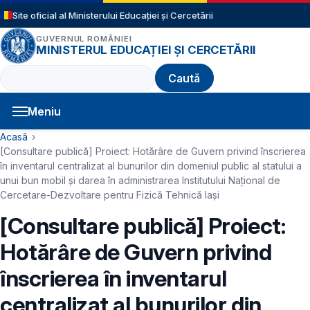
Sari la conținutul principal
Site oficial al Ministerului Educației și Cercetării
GUVERNUL ROMÂNIEI
MINISTERUL EDUCAȚIEI ȘI CERCETĂRII
Caută
Meniu
Navigație principală
Cale de navigare
Acasă
[Consultare publică] Proiect: Hotărâre de Guvern privind înscrierea
în inventarul centralizat al bunurilor din domeniul public al statului a
unui bun mobil şi darea în administrarea Institutului Naţional de
Cercetare-Dezvoltare pentru Fizică Tehnică Iași
[Consultare publică] Proiect:
Hotărâre de Guvern privind
înscrierea în inventarul
centralizat al bunurilor din