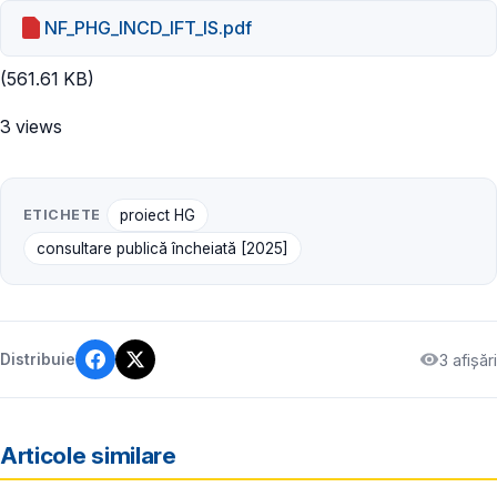
NF_PHG_INCD_IFT_IS.pdf
(561.61 KB)
3 views
ETICHETE
proiect HG
consultare publică încheiată [2025]
3 afișări
Distribuie
Articole similare