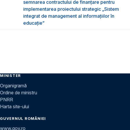
semnarea contractului de finanțare pentru
implementarea proiectului strategic „Sistem
integrat de management al informațiilor în
educație”
MINISTER
Organigramă
Ordine de ministru
PNRR
Harta site-ului
GUVERNUL ROMÂNIEI
www.gov.ro