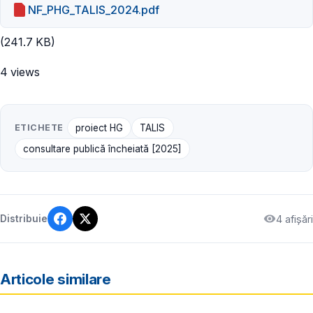
NF_PHG_TALIS_2024.pdf
(241.7 KB)
4 views
ETICHETE
proiect HG
TALIS
consultare publică încheiată [2025]
4 afișări
Distribuie
Articole similare