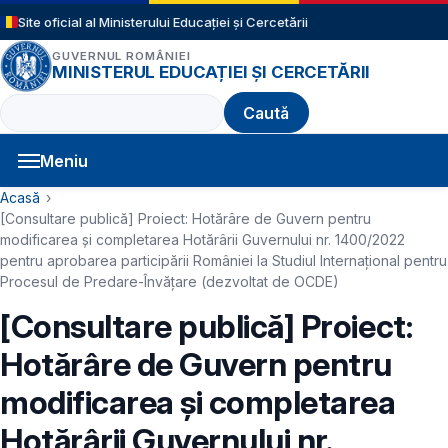
Sari la conținutul principal
Site oficial al Ministerului Educației și Cercetării
GUVERNUL ROMÂNIEI
MINISTERUL EDUCAȚIEI ȘI CERCETĂRII
Caută
Meniu
Navigație principală
Cale de navigare
Acasă
[Consultare publică] Proiect: Hotărâre de Guvern pentru
modificarea şi completarea Hotărârii Guvernului nr. 1400/2022
pentru aprobarea participării României la Studiul Internațional pentru
Procesul de Predare-Învățare (dezvoltat de OCDE)
[Consultare publică] Proiect:
Hotărâre de Guvern pentru
modificarea şi completarea
Hotărârii Guvernului nr.