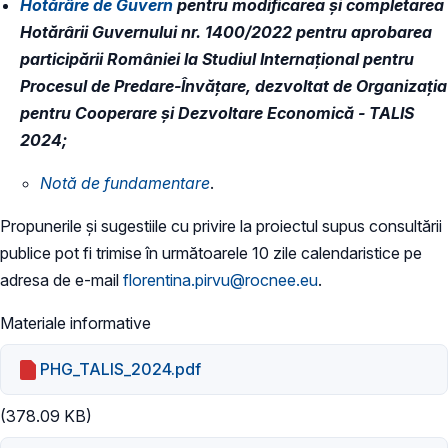
Hotărâre de Guvern
pentru modificarea şi completarea
Hotărârii Guvernului nr. 1400/2022 pentru aprobarea
participării României la Studiul Internațional pentru
Procesul de Predare-Învățare, dezvoltat de Organizația
pentru Cooperare și Dezvoltare Economică - TALIS
2024;
Notă de fundamentare
.
Propunerile și sugestiile cu privire la proiectul supus consultării
publice pot fi trimise în următoarele 10 zile calendaristice pe
adresa de e-mail
florentina.pirvu@rocnee.eu
.
Materiale informative
PHG_TALIS_2024.pdf
(378.09 KB)