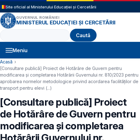
Sari la conținutul principal
Site oficial al Ministerului Educației și Cercetării
GUVERNUL ROMÂNIEI
MINISTERUL EDUCAȚIEI ȘI CERCETĂRII
Caută
Meniu
Navigație principală
Cale de navigare
Acasă
[Consultare publică] Proiect de Hotărâre de Guvern pentru
modificarea și completarea Hotărârii Guvernului nr. 810/2023 pentru
aprobarea normelor metodologice privind acordarea facilităților de
transport pentru elevi (...)
[Consultare publică] Proiect
de Hotărâre de Guvern pentru
modificarea și completarea
Hotărârii Guvernului nr.