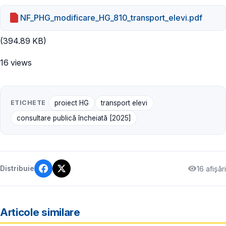
NF_PHG_modificare_HG_810_transport_elevi.pdf
(394.89 KB)
16 views
ETICHETE
proiect HG
transport elevi
consultare publică încheiată [2025]
16 afișări
Distribuie
Articole similare