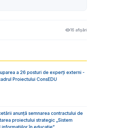
16 afișări
uparea a 26 posturi de experți externi -
 cadrul Proiectului ConsEDU
rcetării anunță semnarea contractului de
area proiectului strategic „Sistem
informațiilor în educație”