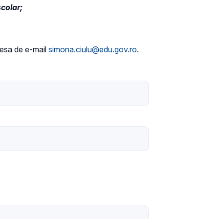
colar;
dresa de e-mail
simona.ciulu@edu.gov.ro
.