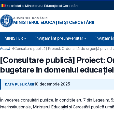
Sari la conținutul principal
Site oficial al Ministerului Educației și Cercetării
GUVERNUL ROMÂNIEI
MINISTERUL EDUCAȚIEI ȘI CERCETĂRII
Navigație principală
MINISTER
Învăţământ preuniversitar
Învățămân
Cale de navigare
Acasă
[Consultare publică] Proiect: Ordonanță de urgență privind 
[Consultare publică] Proiect: O
bugetare în domeniul educație
10 decembrie 2025
DATA PUBLICĂRII
În vederea consultării publice, în condiţiile art. 7 din Legea nr.
interinstituționale, Ministerul Educaţiei și Cercetării publică urmă