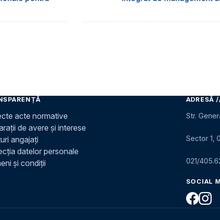
NSPARENȚĂ
ADRESĂ /
ecte acte normative
Str. Gener
rații de avere și interese
Sector 1, 
uri angajați
ecția datelor personale
021/405.6
ni și condiții
SOCIAL 