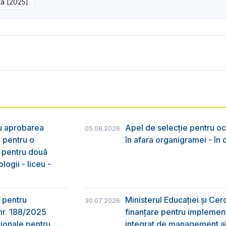
tă [2025]
ru aprobarea
Apel de selecție pentru oc
05.08.2026
e pentru o
în afara organigramei - în
& pentru două
logii - liceu -
 pentru
Ministerul Educației și Ce
30.07.2026
nr. 188/2025
finanțare pentru implement
ţionale pentru
integrat de management al 