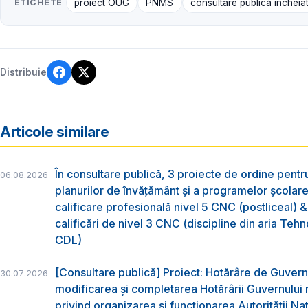
ETICHETE
proiect OUG
PNMS
consultare publică încheia
Distribuie
Articole similare
În consultare publică, 3 proiecte de ordine pent
06.08.2026
planurilor de învățământ și a programelor școlar
calificare profesională nivel 5 CNC (postliceal) 
calificări de nivel 3 CNC (discipline din aria Tehno
CDL)
[Consultare publică] Proiect: Hotărâre de Guvern
30.07.2026
modificarea și completarea Hotărârii Guvernului 
privind organizarea şi funcţionarea Autorităţii Na