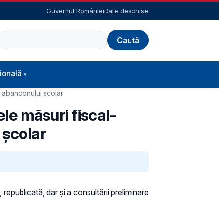
Guvernul României
Date deschise
Caută
ională
a abandonului școlar
le măsuri fiscal-
 școlar
 republicată, dar și a consultării preliminare