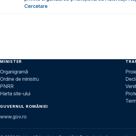
Cercetare
MINISTER
TRA
Organigramă
Proi
Ordine de ministru
Decla
PNRR
Venit
Harta site-ului
Prot
Terme
GUVERNUL ROMÂNIEI
www.gov.ro