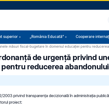
t superior
„România Educată”
Cooperare internaț
unele măsuri fiscal-bugetare în domeniul educației pentru reducere
rdonanță de urgență privind une
i pentru reducerea abandonului
 52/2003 privind transparenţa decizională în administraţia publică,
torul proiect: