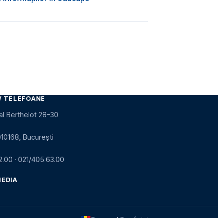
/ TELEFOANE
al Berthelot 28–30
010168, București
2.00
·
021/405.63.00
MEDIA