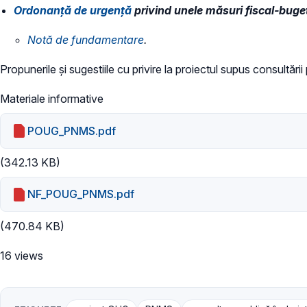
Ordonanță de urgență
privind unele măsuri fiscal-buge
Notă de fundamentare
.
Propunerile și sugestiile cu privire la proiectul supus consultări
Materiale informative
POUG_PNMS.pdf
(342.13 KB)
NF_POUG_PNMS.pdf
(470.84 KB)
16 views