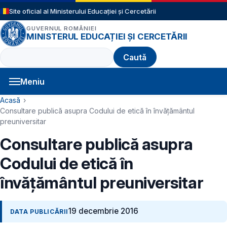
Sari la conținutul principal
Site oficial al Ministerului Educației și Cercetării
GUVERNUL ROMÂNIEI
MINISTERUL EDUCAȚIEI ȘI CERCETĂRII
Caută
Meniu
Navigație principală
Cale de navigare
Acasă
Consultare publică asupra Codului de etică în învățământul
preuniversitar
Consultare publică asupra
Codului de etică în
învățământul preuniversitar
19 decembrie 2016
DATA PUBLICĂRII