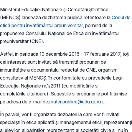
Ministerul Educației Naționale și Cercetării Științifice
(MENCȘ) lansează dezbaterea publică referitoare la
Codul de
etică pentru învățământul preuniversitar
, pornind de la
propunerea Consiliului Național de Etică din învățământul
preuniversitar (CNE).
Astfel, în perioada 19 decembrie 2016 - 17 februarie 2017, toți
cei interesați sunt invitați să transmită propuneri de
îmbunătățire a documentului redactat de CNE, organism
consultativ al MENCȘ, în conformitate cu prevederile Legii
Educației Naționale nr.1/2011 (cu modificările și
completările ulterioare). Sugestiile și propunerile pot fi trimise
pe adresa de e-mail
dezbateripublice@edu.gov.ro
.
În paralel, vor fi organizate dezbateri la care vor fi invitați
specialiști în etica aplicată și managementul eticii, reprezentanți
ai elevilor, ai părinților, reprezentanți ai societății civile și, nu în