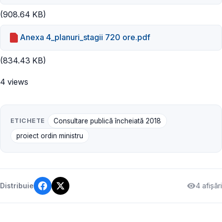
(908.64 KB)
Anexa 4_planuri_stagii 720 ore.pdf
(834.43 KB)
4 views
ETICHETE
Consultare publică încheiată 2018
proiect ordin ministru
4 afișări
Distribuie