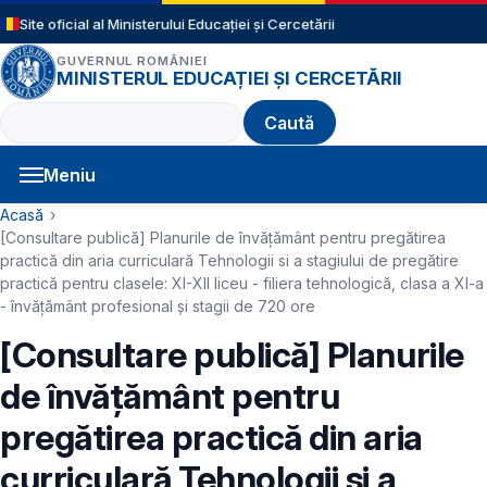
Sari la conținutul principal
Site oficial al Ministerului Educației și Cercetării
GUVERNUL ROMÂNIEI
MINISTERUL EDUCAȚIEI ȘI CERCETĂRII
Caută
Meniu
Navigație principală
Cale de navigare
Acasă
[Consultare publică] Planurile de învățământ pentru pregătirea
practică din aria curriculară Tehnologii si a stagiului de pregătire
practică pentru clasele: XI-XII liceu - filiera tehnologică, clasa a XI-a
- învățământ profesional și stagii de 720 ore
[Consultare publică] Planurile
de învățământ pentru
pregătirea practică din aria
curriculară Tehnologii si a