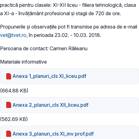
practică pentru clasele: XI-XII liceu - filiera tehnologică, clasa
a XI-a - învățământ profesional și stagii de 720 de ore.
Propunerile și observațiile pot fi transmise pe adresa de e-mail
vet@tvet.ro
, în perioada 23.02. - 10.03. 2018.
Persoana de contact: Carmen Răileanu
Materiale informative
Anexa 1_planuri_cls XI_liceu.pdf
(664.88 KB)
Anexa 2_planuri_cls XII_liceu.pdf
(562.69 KB)
Anexa 3_planuri_cls XI_inv prof.pdf