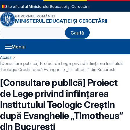
Sari la conținutul principal
Site oficial al Ministerului Educației și Cercetării
GUVERNUL ROMÂNIEI
MINISTERUL EDUCAȚIEI ȘI CERCETĂRII
Caută
Meniu
Navigație principală
Cale de navigare
Acasă
[Consultare publică] Proiect de Lege privind înființarea Institutului
Teologic Creștin după Evanghelie „Timotheus” din București
[Consultare publică] Proiect
de Lege privind înființarea
Institutului Teologic Creștin
după Evanghelie „Timotheus”
din București