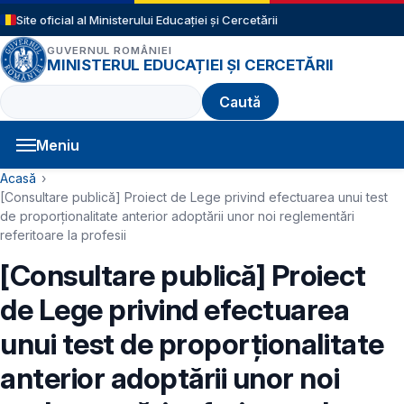
Sari la conținutul principal
Site oficial al Ministerului Educației și Cercetării
GUVERNUL ROMÂNIEI
MINISTERUL EDUCAȚIEI ȘI CERCETĂRII
Caută
Meniu
Navigație principală
Cale de navigare
Acasă
[Consultare publică] Proiect de Lege privind efectuarea unui test
de proporționalitate anterior adoptării unor noi reglementări
referitoare la profesii
[Consultare publică] Proiect
de Lege privind efectuarea
unui test de proporționalitate
anterior adoptării unor noi