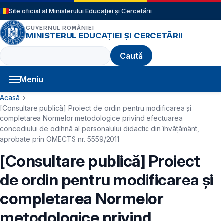
Sari la conținutul principal
Site oficial al Ministerului Educației și Cercetării
GUVERNUL ROMÂNIEI
MINISTERUL EDUCAȚIEI ȘI CERCETĂRII
Caută
Meniu
Navigație principală
Cale de navigare
Acasă
[Consultare publică] Proiect de ordin pentru modificarea și
completarea Normelor metodologice privind efectuarea
concediului de odihnă al personalului didactic din învățământ,
aprobate prin OMECTS nr. 5559/2011
[Consultare publică] Proiect
de ordin pentru modificarea și
completarea Normelor
metodologice privind