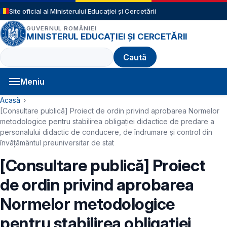
Sari la conținutul principal
Site oficial al Ministerului Educației și Cercetării
GUVERNUL ROMÂNIEI
MINISTERUL EDUCAȚIEI ȘI CERCETĂRII
Caută
Meniu
Navigație principală
Cale de navigare
Acasă
[Consultare publică] Proiect de ordin privind aprobarea Normelor
metodologice pentru stabilirea obligaţiei didactice de predare a
personalului didactic de conducere, de îndrumare și control din
învățământul preuniversitar de stat
[Consultare publică] Proiect
de ordin privind aprobarea
Normelor metodologice
pentru stabilirea obligaţiei