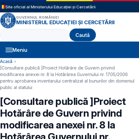
Sari la conținutul principal
Site oficial al Ministerului Educației și Cercetării
GUVERNUL ROMÂNIEI
MINISTERUL EDUCAȚIEI ȘI CERCETĂRII
Caută
Meniu
Navigație principală
Cale de navigare
Acasă
[Consultare publică ]Proiect Hotărâre de Guvern privind
modificarea anexei nr. 8 la Hotărârea Guvernului nr. 1705/2006
pentru aprobarea inventarului centralizat al bunurilor din domeniul
public al statului
[Consultare publică ]Proiect
Hotărâre de Guvern privind
modificarea anexei nr. 8 la
Hotărârea Guvernului nr.