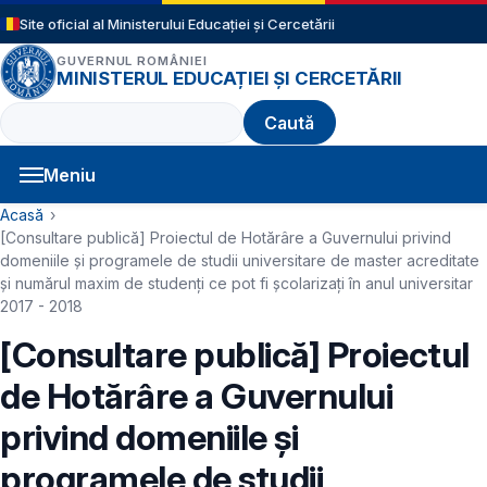
Sari la conținutul principal
Site oficial al Ministerului Educației și Cercetării
GUVERNUL ROMÂNIEI
MINISTERUL EDUCAȚIEI ȘI CERCETĂRII
Caută
Meniu
Navigație principală
Cale de navigare
Acasă
[Consultare publică] Proiectul de Hotărâre a Guvernului privind
domeniile şi programele de studii universitare de master acreditate
şi numărul maxim de studenţi ce pot fi şcolarizaţi în anul universitar
2017 - 2018
[Consultare publică] Proiectul
de Hotărâre a Guvernului
privind domeniile şi
programele de studii