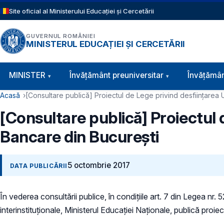
Sari la conținutul principal
Site oficial al Ministerului Educației și Cercetării
GUVERNUL ROMÂNIEI
MINISTERUL EDUCAȚIEI ȘI CERCETĂRII
Navigație principală
MINISTER
Învăţământ preuniversitar
Învățămân
Cale de navigare
Acasă
[Consultare publică] Proiectul de Lege privind desfiinţarea U
[Consultare publică] Proiectul d
Bancare din Bucureşti
5 octombrie 2017
DATA PUBLICĂRII
În vederea consultării publice, în condiţiile art. 7 din Legea nr.
interinstituționale, Ministerul Educaţiei Naţionale, publică proie