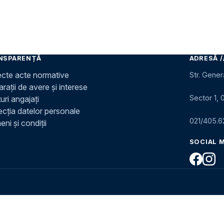
NSPARENȚĂ
ADRESĂ /
ecte acte normative
Str. Gener
rații de avere și interese
Sector 1, 
uri angajați
ecția datelor personale
021/405.6
ni și condiții
SOCIAL 