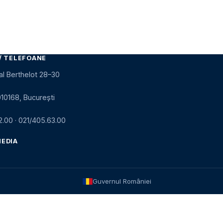
/ TELEFOANE
al Berthelot 28–30
010168, București
2.00
·
021/405.63.00
MEDIA
Guvernul României