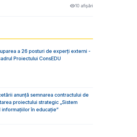
10 afișări
uparea a 26 posturi de experți externi -
 cadrul Proiectului ConsEDU
rcetării anunță semnarea contractului de
area proiectului strategic „Sistem
informațiilor în educație”