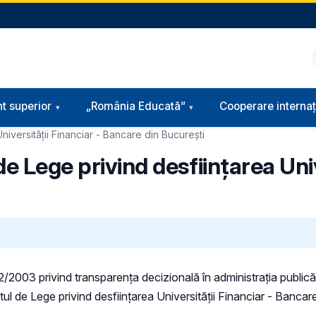
t superior
„România Educată”
Cooperare internaț
niversității Financiar - Bancare din Bucureşti
e Lege privind desfiinţarea Univ
 52/2003 privind transparenţa decizională în administraţia publică,
ctul de Lege privind desfiinţarea Universității Financiar - Bancar