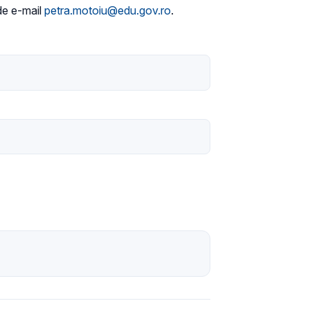
 de e-mail
petra.motoiu@edu.gov.ro
.