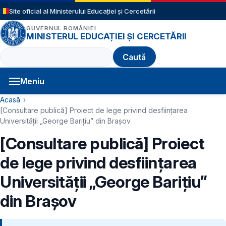
Sari la conținutul principal
Site oficial al Ministerului Educației și Cercetării
GUVERNUL ROMÂNIEI
MINISTERUL EDUCAȚIEI ȘI CERCETĂRII
Caută
Meniu
Navigație principală
Cale de navigare
Acasă
[Consultare publică] Proiect de lege privind desființarea
Universității „George Barițiu” din Brașov
[Consultare publică] Proiect
de lege privind desființarea
Universității „George Barițiu”
din Brașov