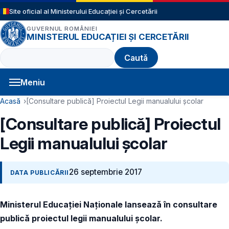
Sari la conținutul principal
Site oficial al Ministerului Educației și Cercetării
GUVERNUL ROMÂNIEI
MINISTERUL EDUCAȚIEI ȘI CERCETĂRII
Caută
Meniu
Navigație principală
Cale de navigare
Acasă
[Consultare publică] Proiectul Legii manualului școlar
[Consultare publică] Proiectul
Legii manualului școlar
26 septembrie 2017
DATA PUBLICĂRII
Ministerul Educației Naționale lansează în consultare
publică proiectul legii manualului școlar.