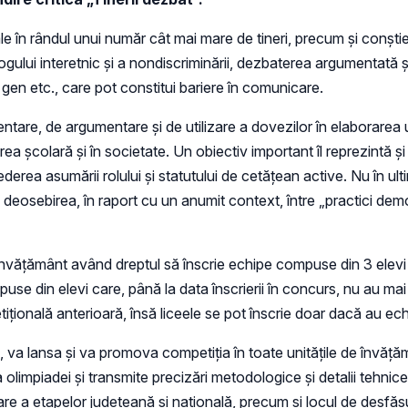
nale în rândul unui număr cât mai mare de tineri, precum și conştie
logului interetnic și a nondiscriminării, dezbaterea argumentată ş
gen etc., care pot constitui bariere în comunicare.
e, de argumentare şi de utilizare a dovezilor în elaborarea unu
area şcolară şi în societate. Un obiectiv important îl reprezintă 
erea asumării rolului şi statutului de cetăţean active. Nu în ult
deosebirea, în raport cu un anumit context, între „practici demo
e învățământ având dreptul să înscrie echipe compuse din 3 elevi 
se din elevi care, până la data înscrierii în concurs, nu au mai p
ională anterioară, însă liceele se pot înscrie doar dacă au echi
 va lansa și va promova competiţia în toate unităţile de învăţăm
 olimpiadei și transmite precizări metodologice și detalii tehnic
şurare a etapelor judeţeană şi naţională, precum şi locul de desfă