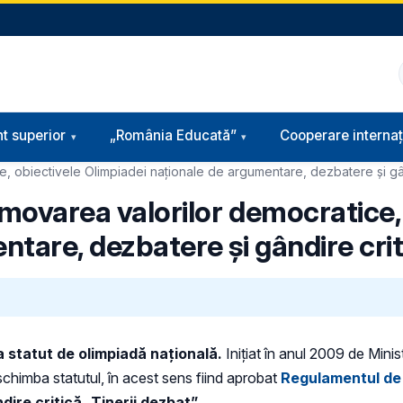
t superior
„România Educată”
Cooperare internaț
ce, obiectivele Olimpiadei naționale de argumentare, dezbatere și gân
romovarea valorilor democratice,
tare, dezbatere și gândire criti
a
statut de olimpiadă națională.
Iniţiat în anul 2009 de Minis
schimba statutul, în acest sens fiind aprobat
Regulamentul de 
ire critică „Tinerii dezbat”.