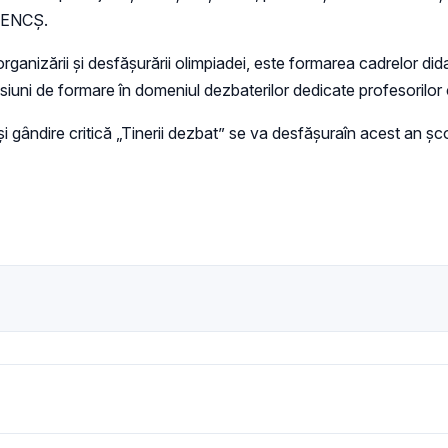
 MENCȘ.
l organizării și desfășurării olimpiadei, este formarea cadrelor d
e sesiuni de formare în domeniul dezbaterilor dedicate profesorilo
 gândire critică „Tinerii dezbat” se va desfășuraîn acest an șco