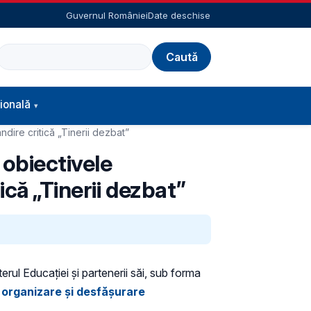
Guvernul României
Date deschise
Caută
ională
dire critică „Tinerii dezbat”
 obiectivele
că „Tinerii dezbat”
terul Educaţiei şi partenerii săi, sub forma
organizare și desfășurare