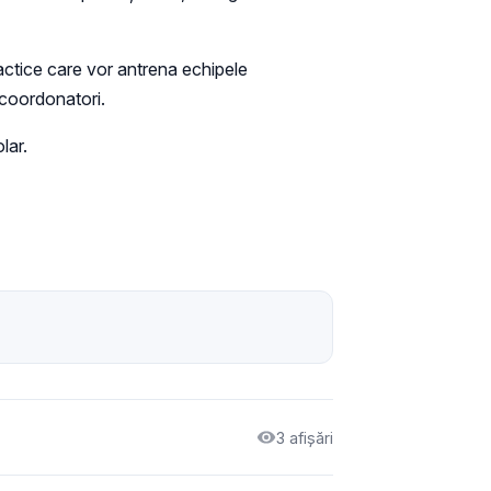
idactice care vor antrena echipele
r coordonatori.
lar.
3 afișări