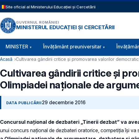
Sari la conținutul principal
Site oficial al Ministerului Educației și Cercetării
GUVERNUL ROMÂNIEI
MINISTERUL EDUCAȚIEI ȘI CERCETĂRII
Navigație principală
MINISTER
Învăţământ preuniversitar
Învățămân
Cale de navigare
Acasă
Cultivarea gândirii critice și promovarea valorilor democrati
Cultivarea gândirii critice și p
Olimpiadei naționale de argumen
29 decembrie 2016
DATA PUBLICĂRII
Concursul național de dezbateri „Tinerii dezbat” va ave
unui concurs naţional de dezbateri oratorice, competiția își va 
a Olimpiadei naționale de argumentare, dezbatere și gând