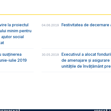
vire la proiectul
Festivitatea de decernare a
04.06.2019
ului minim pentru
 ajutor social
tat
u susţinerea
Executivul a alocat fondur
30.05.2019
unie-iulie 2019
de amenajare și asigurare cu
unitățile de învățământ pre