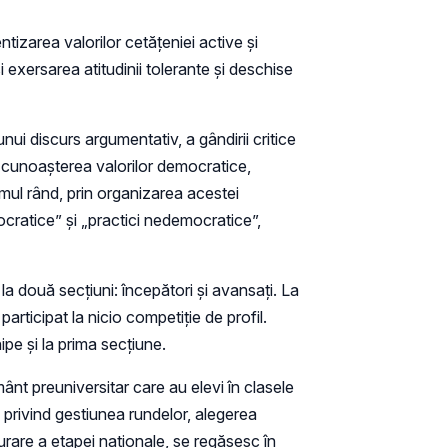
ntizarea valorilor cetăţeniei active şi
i exersarea atitudinii tolerante şi deschise
i discurs argumentativ, a gândirii critice
și cunoaşterea valorilor democratice,
imul rând, prin organizarea acestei
cratice” şi „practici nedemocratice”,
la două secțiuni: începători și avansați. La
articipat la nicio competiţie de profil.
pe și la prima secțiune.
ânt preuniversitar care au elevi în clasele
e privind gestiunea rundelor, alegerea
şurare a etapei naţionale, se regăsesc în