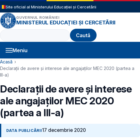
Sari la conținutul principal
Site oficial al Ministerului Educației și Cercetării
GUVERNUL ROMÂNIEI
MINISTERUL EDUCAȚIEI ȘI CERCETĂRII
Caută
Meniu
Navigație principală
Cale de navigare
Acasă
Declarații de avere și interese ale angajaților MEC 2020 (partea a
III-a)
Declarații de avere și interese
ale angajaților MEC 2020
(partea a III-a)
17 decembrie 2020
DATA PUBLICĂRII