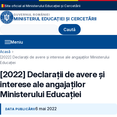
Sari la conținutul principal
Site oficial al Ministerului Educației și Cercetării
GUVERNUL ROMÂNIEI
MINISTERUL EDUCAȚIEI ȘI CERCETĂRII
Caută
Meniu
Navigație principală
Cale de navigare
Acasă
[2022] Declarații de avere și interese ale angajaților Ministerului
Educației
[2022] Declarații de avere și
interese ale angajaților
Ministerului Educației
6 mai 2022
DATA PUBLICĂRII