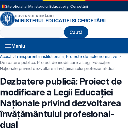
Sari la conținutul principal
Site oficial al Ministerului Educației și Cercetării
GUVERNUL ROMÂNIEI
MINISTERUL EDUCAȚIEI ȘI CERCETĂRII
Caută
Meniu
Navigație principală
Cale de navigare
Acasă
Transparenta institutionala, Proiecte de acte normative
Dezbatere publică: Proiect de modificare a Legii Educaţiei
Naţionale privind dezvoltarea învățământului profesional-dual
Dezbatere publică: Proiect de
modificare a Legii Educaţiei
Naţionale privind dezvoltarea
învățământului profesional-
dual