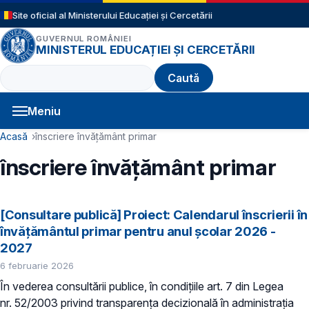
Sari la conținutul principal
Site oficial al Ministerului Educației și Cercetării
GUVERNUL ROMÂNIEI
MINISTERUL EDUCAȚIEI ȘI CERCETĂRII
Caută
Meniu
Navigație principală
Cale de navigare
Acasă
înscriere învățământ primar
înscriere învățământ primar
[Consultare publică] Proiect: Calendarul înscrierii în
învăţământul primar pentru anul şcolar 2026 -
2027
6 februarie 2026
În vederea consultării publice, în condiţiile art. 7 din Legea
nr. 52/2003 privind transparenţa decizională în administraţia