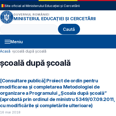
Sari la conținutul principal
Site oficial al Ministerului Educației și Cercetării
GUVERNUL ROMÂNIEI
MINISTERUL EDUCAȚIEI ȘI CERCETĂRII
Caută
Meniu
Navigație principală
Cale de navigare
Acasă
școală după școală
școală după școală
[Consultare publică] Proiect de ordin pentru
modificarea și completarea Metodologiei de
organizare a Programului „Școala după școală”
(aprobată prin ordinul de ministru 5349/07.09.2011,
cu modificările și completările ulterioare)
16 mai 2018