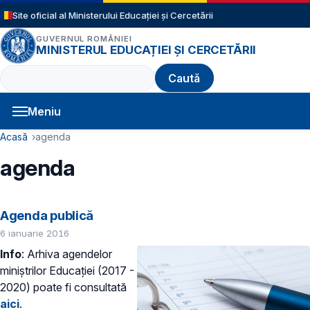
Sari la conținutul principal
Site oficial al Ministerului Educației și Cercetării
GUVERNUL ROMÂNIEI
MINISTERUL EDUCAȚIEI ȘI CERCETĂRII
Caută
Meniu
Navigație principală
Cale de navigare
Acasă
agenda
agenda
Agenda publică
6 ianuarie 2016
Info
:
Arhiva agendelor
miniștrilor Educației (2017 -
2020) poate fi consultată
aici
.