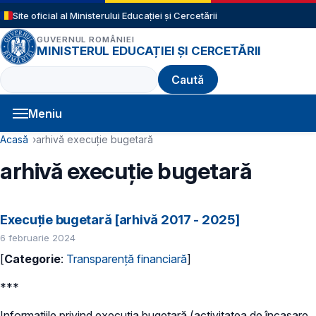
Sari la conținutul principal
Site oficial al Ministerului Educației și Cercetării
GUVERNUL ROMÂNIEI
MINISTERUL EDUCAȚIEI ȘI CERCETĂRII
Caută
Meniu
Navigație principală
Cale de navigare
Acasă
arhivă execuție bugetară
arhivă execuție bugetară
Execuție bugetară [arhivă 2017 - 2025]
6 februarie 2024
[
Categorie
:
Transparență financiară
]
***
Informațiile privind execuția bugetară (activitatea de încasare