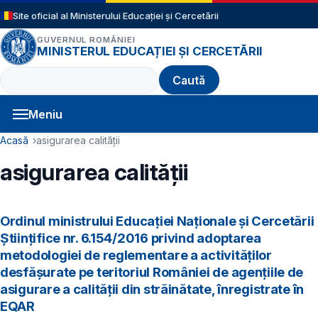
Sari la conținutul principal
Site oficial al Ministerului Educației și Cercetării
GUVERNUL ROMÂNIEI
MINISTERUL EDUCAȚIEI ȘI CERCETĂRII
Caută
Meniu
Navigație principală
Cale de navigare
Acasă
asigurarea calității
asigurarea calității
Ordinul ministrului Educației Naționale și Cercetării
Științifice nr. 6.154/2016 privind adoptarea
metodologiei de reglementare a activităților
desfășurate pe teritoriul României de agențiile de
asigurare a calității din străinătate, înregistrate în
EQAR