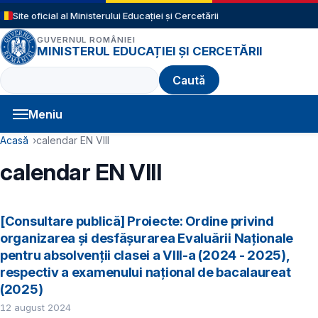
Sari la conținutul principal
Site oficial al Ministerului Educației și Cercetării
GUVERNUL ROMÂNIEI
MINISTERUL EDUCAȚIEI ȘI CERCETĂRII
Caută
Meniu
Navigație principală
Cale de navigare
Acasă
calendar EN VIII
calendar EN VIII
[Consultare publică] Proiecte: Ordine privind
organizarea şi desfăşurarea Evaluării Naţionale
pentru absolvenţii clasei a VIII-a (2024 - 2025),
respectiv a examenului național de bacalaureat
(2025)
12 august 2024