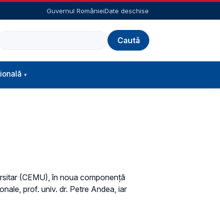
Guvernul României
Date deschise
Caută
ională
iversitar (CEMU), în noua componență
onale, prof. univ. dr. Petre Andea, iar