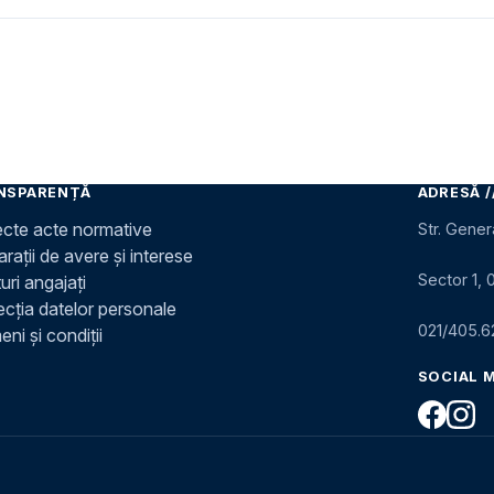
NSPARENȚĂ
ADRESĂ /
ecte acte normative
Str. Gener
rații de avere și interese
Sector 1, 
uri angajați
ecția datelor personale
021/405.6
ni și condiții
SOCIAL 