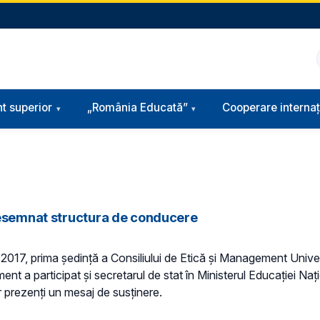
t superior
„România Educată”
Cooperare internaț
desemnat structura de conducere
ie 2017, prima ședință a Consiliului de Etică și Management Un
ent a participat și secretarul de stat în Ministerul Educației Nați
r prezenți un mesaj de susținere.