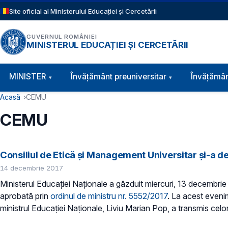
Sari la conținutul principal
Site oficial al Ministerului Educației și Cercetării
GUVERNUL ROMÂNIEI
MINISTERUL EDUCAȚIEI ȘI CERCETĂRII
Navigație principală
MINISTER
Învăţământ preuniversitar
Învățămân
Cale de navigare
Acasă
CEMU
CEMU
Consiliul de Etică și Management Universitar și-a 
14 decembrie 2017
Ministerul Educației Naționale a găzduit miercuri, 13 decembr
aprobată prin
ordinul de ministru nr. 5552/2017
. La acest evenim
ministrul Educației Naționale, Liviu Marian Pop, a transmis celo