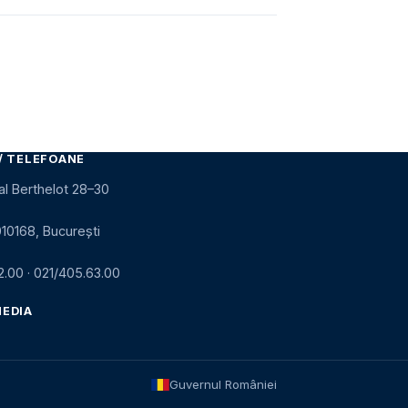
/ TELEFOANE
al Berthelot 28–30
010168, București
2.00
·
021/405.63.00
MEDIA
Guvernul României