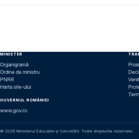
MINISTER
TRA
Organigramă
Proi
Ordine de ministru
Decla
PNRR
Venit
Harta site-ului
Prot
Terme
GUVERNUL ROMÂNIEI
www.gov.ro
© 2026 Ministerul Educației și Cercetării. Toate drepturile rezervate.