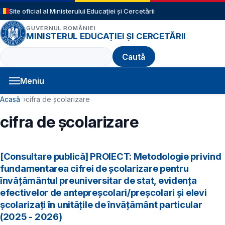
Sari la conținutul principal
Site oficial al Ministerului Educației și Cercetării
GUVERNUL ROMÂNIEI
MINISTERUL EDUCAȚIEI ȘI CERCETĂRII
Caută
Meniu
Navigație principală
Cale de navigare
Acasă
cifra de școlarizare
cifra de școlarizare
[Consultare publică] PROIECT: Metodologie privind
fundamentarea cifrei de școlarizare pentru
învățământul preuniversitar de stat, evidența
efectivelor de antepreșcolari/preșcolari și elevi
școlarizați în unitățile de învățământ particular
(2025 - 2026)