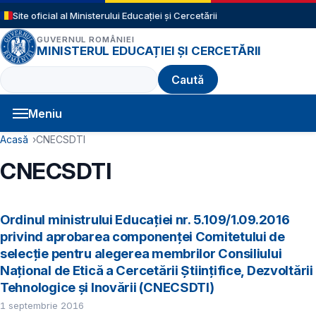
Sari la conținutul principal
Site oficial al Ministerului Educației și Cercetării
GUVERNUL ROMÂNIEI
MINISTERUL EDUCAȚIEI ȘI CERCETĂRII
Caută
Meniu
Navigație principală
Cale de navigare
Acasă
CNECSDTI
CNECSDTI
Ordinul ministrului Educaţiei nr. 5.109/1.09.2016
privind aprobarea componenței Comitetului de
selecție pentru alegerea membrilor Consiliului
Național de Etică a Cercetării Științifice, Dezvoltării
Tehnologice şi Inovării (CNECSDTI)
1 septembrie 2016