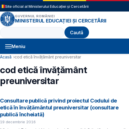
Sari la conținutul principal
Site oficial al Ministerului Educației și Cercetării
GUVERNUL ROMÂNIEI
MINISTERUL EDUCAȚIEI ȘI CERCETĂRII
Caută
Meniu
Navigație principală
Cale de navigare
Acasă
cod etică învățământ preuniversitar
cod etică învățământ
preuniversitar
Consultare publică privind proiectul Codului de
etică în învățământul preuniversitar (consultare
publică încheiată)
19 decembrie 2016