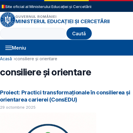
Sari la conținutul principal
Site oficial al Ministerului Educației și Cercetării
GUVERNUL ROMÂNIEI
MINISTERUL EDUCAȚIEI ȘI CERCETĂRII
Caută
Meniu
Navigație principală
Cale de navigare
Acasă
consiliere și orientare
consiliere și orientare
Proiect: Practici transformaționale în consilierea și
orientarea carierei (ConsEDU)
29 octombrie 2025