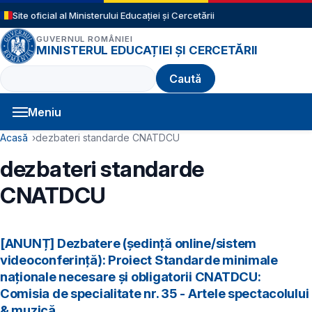
Sari la conținutul principal
Site oficial al Ministerului Educației și Cercetării
GUVERNUL ROMÂNIEI
MINISTERUL EDUCAȚIEI ȘI CERCETĂRII
Caută
Meniu
Navigație principală
Cale de navigare
Acasă
dezbateri standarde CNATDCU
dezbateri standarde
CNATDCU
[ANUNȚ] Dezbatere (ședință online/sistem
videoconferință): Proiect Standarde minimale
naționale necesare și obligatorii CNATDCU:
Comisia de specialitate nr. 35 - Artele spectacolului
& muzică