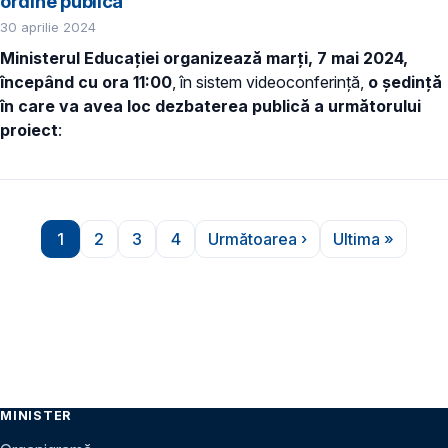
ordine publică
30 aprilie 2024
Ministerul Educației organizează marți, 7 mai 2024,
începând cu ora 11:00
, în sistem videoconferință,
o ședință
în care va avea loc dezbaterea publică a următorului
proiect
:
Paginare
1
2
3
4
Următoarea ›
Ultima »
Pagina
Pagina
Pagina
Pagina
Pagina următoare
Ultima pag
MINISTER