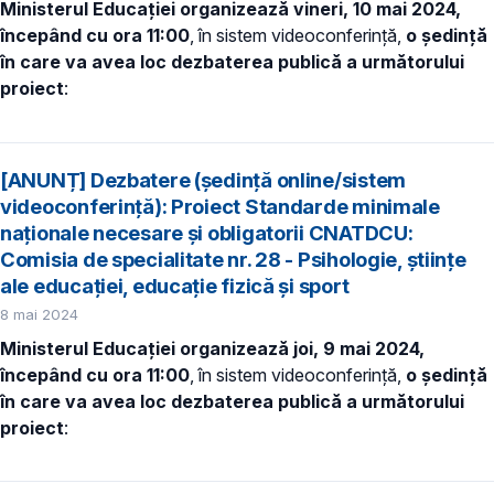
Ministerul Educației organizează vineri, 10 mai 2024,
începând cu ora 11:00
, în sistem videoconferință,
o ședință
în care va avea loc dezbaterea publică a următorului
proiect
:
[ANUNȚ] Dezbatere (ședință online/sistem
videoconferință): Proiect Standarde minimale
naționale necesare și obligatorii CNATDCU:
Comisia de specialitate nr. 28 - Psihologie, ştiinţe
ale educaţiei, educaţie fizică și sport
8 mai 2024
Ministerul Educației organizează joi, 9 mai 2024,
începând cu ora 11:00
, în sistem videoconferință,
o ședință
în care va avea loc dezbaterea publică a următorului
proiect
: