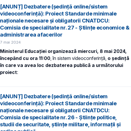
[ANUNȚ] Dezbatere (ședință online/sistem
videoconferință): Proiect Standarde minimale
naționale necesare și obligatorii CNATDCU:
Comisia de specialitate nr. 27 - Științe economice &
administrarea afacerilor
7 mai 2024
Ministerul Educației organizează miercuri, 8 mai 2024,
începând cu ora 11:00
, în sistem videoconferință,
o ședință
în care va avea loc dezbaterea publică a următorului
proiect
:
[ANUNȚ] Dezbatere (ședință online/sistem
videoconferință): Proiect Standarde minimale
naționale necesare și obligatorii CNATDCU:
Comisia de specialitate nr. 26 - Științe politice,
studii de securitate, științe militare, informații și