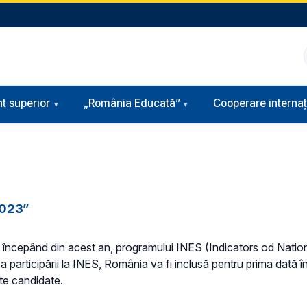
t superior
„România Educată”
Cooperare internaț
2023”
, începând din acest an, programului INES (Indicators od Nati
a participării la INES, România va fi inclusă pentru prima dată în
ate candidate.