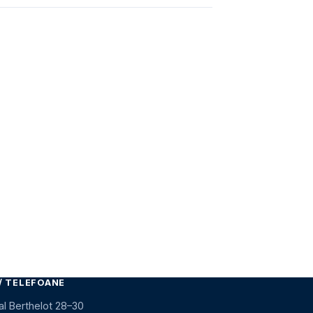
/ TELEFOANE
al Berthelot 28–30