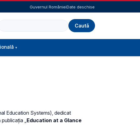
Guvernul României
Date deschise
Caută
ională
onal Education Systems), dedicat
 publicația „
Education at a Glance