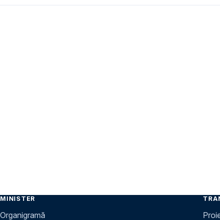
MINISTER
TRA
Organigramă
Proi