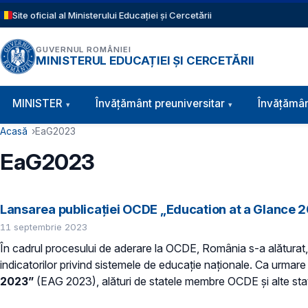
Sari la conținutul principal
Site oficial al Ministerului Educației și Cercetării
GUVERNUL ROMÂNIEI
MINISTERUL EDUCAȚIEI ȘI CERCETĂRII
Navigație principală
MINISTER
Învăţământ preuniversitar
Învățămân
Cale de navigare
Acasă
EaG2023
EaG2023
Lansarea publicației OCDE „Education at a Glance 
11 septembrie 2023
În cadrul procesului de aderare la OCDE, România s-a alăturat
indicatorilor privind sistemele de educație naționale. Ca urmare 
2023”
(EAG 2023), alături de statele membre OCDE și alte st