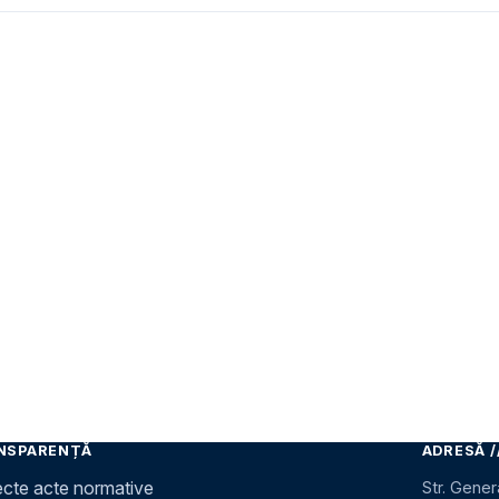
NSPARENȚĂ
ADRESĂ /
ecte acte normative
Str. Gener