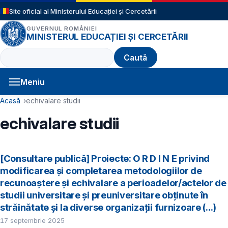
Sari la conținutul principal
Site oficial al Ministerului Educației și Cercetării
GUVERNUL ROMÂNIEI
MINISTERUL EDUCAȚIEI ȘI CERCETĂRII
Caută
Meniu
Navigație principală
Cale de navigare
Acasă
echivalare studii
echivalare studii
[Consultare publică] Proiecte: O R D I N E privind
modificarea și completarea metodologiilor de
recunoaștere și echivalare a perioadelor/actelor de
studii universitare și preuniversitare obținute în
străinătate și la diverse organizații furnizoare (...)
17 septembrie 2025