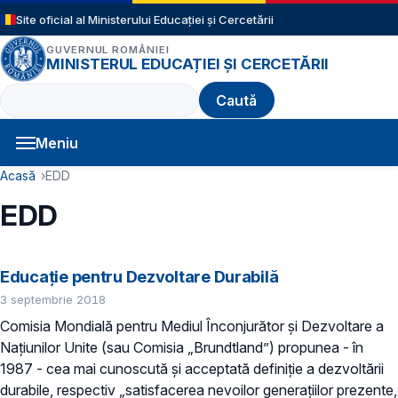
Sari la conținutul principal
Site oficial al Ministerului Educației și Cercetării
GUVERNUL ROMÂNIEI
MINISTERUL EDUCAȚIEI ȘI CERCETĂRII
Caută
Meniu
Navigație principală
Cale de navigare
Acasă
EDD
EDD
Educație pentru Dezvoltare Durabilă
3 septembrie 2018
Comisia Mondială pentru Mediul Înconjurător și Dezvoltare a
Națiunilor Unite (sau Comisia „Brundtland”) propunea - în
1987 - cea mai cunoscută și acceptată definiție a dezvoltării
durabile, respectiv „satisfacerea nevoilor generațiilor prezente,