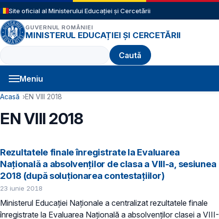
Sari la conținutul principal
Site oficial al Ministerului Educației și Cercetării
GUVERNUL ROMÂNIEI
MINISTERUL EDUCAȚIEI ȘI CERCETĂRII
Caută
Meniu
Navigație principală
Cale de navigare
Acasă
EN VIII 2018
EN VIII 2018
Rezultatele finale înregistrate la Evaluarea
Naţională a absolvenţilor de clasa a VIII-a, sesiunea
2018 (după soluţionarea contestaţiilor)
23 iunie 2018
Ministerul Educaţiei Naţionale a centralizat rezultatele finale
înregistrate la Evaluarea Naţională a absolvenţilor clasei a VIII-