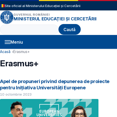
Sari la conținutul principal
Site oficial al Ministerului Educației și Cercetării
GUVERNUL ROMÂNIEI
MINISTERUL EDUCAȚIEI ȘI CERCETĂRII
Caută
Meniu
Navigație principală
Cale de navigare
Acasă
Erasmus+
Erasmus+
Apel de propuneri privind depunerea de proiecte
pentru Inițiativa Universități Europene
10 octombrie 2023