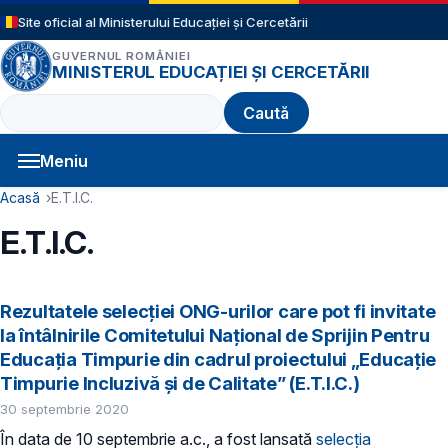
Sari la conținutul principal
Site oficial al Ministerului Educației și Cercetării
GUVERNUL ROMÂNIEI
MINISTERUL EDUCAȚIEI ȘI CERCETĂRII
Caută
Meniu
Navigație principală
Cale de navigare
Acasă
E.T.I.C.
E.T.I.C.
Rezultatele selecției ONG-urilor care pot fi invitate
la întâlnirile Comitetului Național de Sprijin Pentru
Educația Timpurie din cadrul proiectului „Educație
Timpurie Incluzivă și de Calitate” (E.T.I.C.)
30 septembrie 2020
În data de 10 septembrie a.c., a fost lansată
selecția