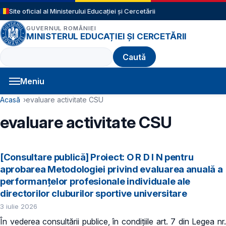
Sari la conținutul principal
Site oficial al Ministerului Educației și Cercetării
GUVERNUL ROMÂNIEI
MINISTERUL EDUCAȚIEI ȘI CERCETĂRII
Caută
Meniu
Navigație principală
Cale de navigare
Acasă
evaluare activitate CSU
evaluare activitate CSU
[Consultare publică] Proiect: O R D I N pentru
aprobarea Metodologiei privind evaluarea anuală a
performanțelor profesionale individuale ale
directorilor cluburilor sportive universitare
3 iulie 2026
În vederea consultării publice, în condiţiile art. 7 din Legea nr.