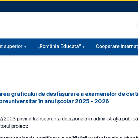
t superior
„România Educată”
Cooperare internaț
rea graficului de desfăşurare a examenelor de certif
 preuniversitar în anul şcolar 2025 - 2026
 52/2003 privind transparenţa decizională în administraţia publică,
torul proiect: