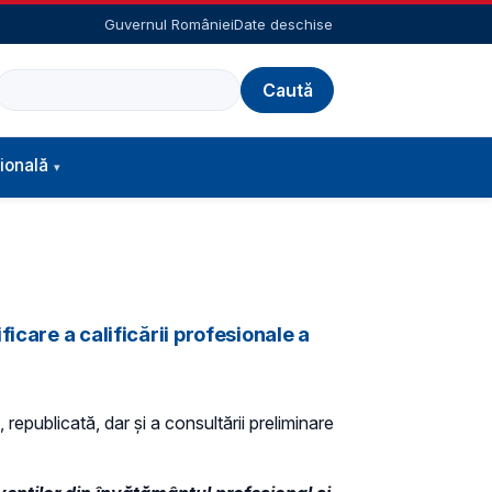
Guvernul României
Date deschise
Caută
ională
icare a calificării profesionale a
 republicată, dar și a consultării preliminare