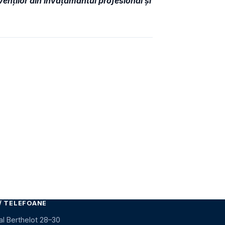
venţilor din învăţământul profesional şi
/ TELEFOANE
al Berthelot 28–30