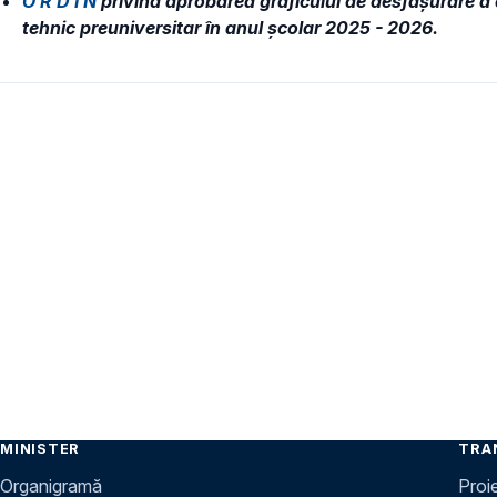
O R D I N
privind aprobarea graficului de desfăşurare a e
tehnic preuniversitar în anul şcolar 2025 - 2026.
MINISTER
TRA
Organigramă
Proi