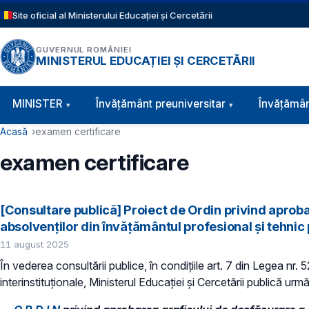
Sari la conținutul principal
Site oficial al Ministerului Educației și Cercetării
GUVERNUL ROMÂNIEI
MINISTERUL EDUCAȚIEI ȘI CERCETĂRII
Navigație principală
MINISTER
Învăţământ preuniversitar
Învățămân
Cale de navigare
Acasă
examen certificare
examen certificare
[Consultare publică] Proiect de Ordin privind aproba
absolvenţilor din învăţământul profesional şi tehnic
11 august 2025
În vederea consultării publice, în condiţiile art. 7 din Legea nr.
interinstituționale, Ministerul Educaţiei și Cercetării publică urmă