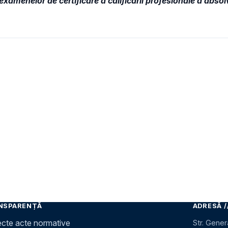
xamenelor de certificare a calificării profesionale a absol
NSPARENȚĂ
ADRESĂ /
ecte acte normative
Str. Gener