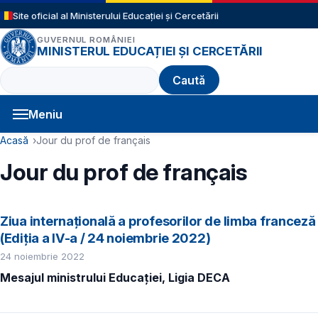
Sari la conținutul principal
Site oficial al Ministerului Educației și Cercetării
GUVERNUL ROMÂNIEI
MINISTERUL EDUCAȚIEI ȘI CERCETĂRII
Caută
Meniu
Navigație principală
Cale de navigare
Acasă
Jour du prof de français
Jour du prof de français
Ziua internațională a profesorilor de limba franceză
(Ediția a IV-a / 24 noiembrie 2022)
24 noiembrie 2022
Mesajul ministrului Educației, Ligia DECA