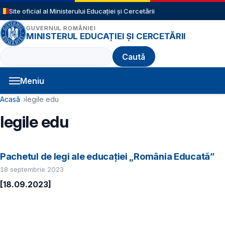
Sari la conținutul principal
Site oficial al Ministerului Educației și Cercetării
GUVERNUL ROMÂNIEI
MINISTERUL EDUCAȚIEI ȘI CERCETĂRII
Caută
Meniu
Navigație principală
Cale de navigare
Acasă
legile edu
legile edu
Pachetul de legi ale educației „România Educată”
18 septembrie 2023
[18.09.2023]