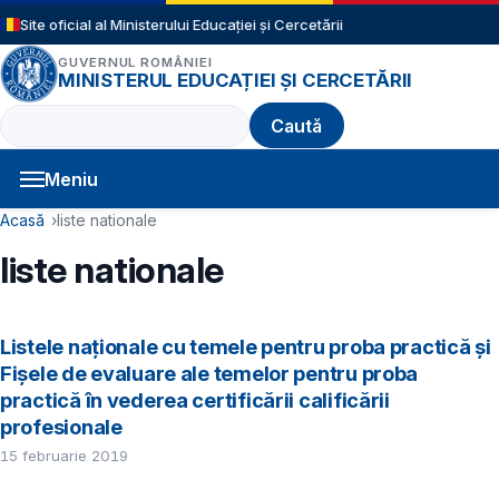
Sari la conținutul principal
Site oficial al Ministerului Educației și Cercetării
GUVERNUL ROMÂNIEI
MINISTERUL EDUCAȚIEI ȘI CERCETĂRII
Caută
Meniu
Navigație principală
Cale de navigare
Acasă
liste nationale
liste nationale
Listele naționale cu temele pentru proba practică și
Fișele de evaluare ale temelor pentru proba
practică în vederea certificării calificării
profesionale
15 februarie 2019