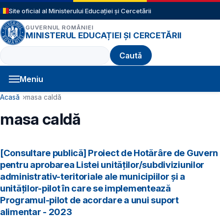
Sari la conținutul principal
Site oficial al Ministerului Educației și Cercetării
GUVERNUL ROMÂNIEI
MINISTERUL EDUCAȚIEI ȘI CERCETĂRII
Caută
Meniu
Navigație principală
Cale de navigare
Acasă
masa caldă
masa caldă
[Consultare publică] Proiect de Hotărâre de Guvern
pentru aprobarea Listei unităților/subdiviziunilor
administrativ-teritoriale ale municipiilor și a
unităților-pilot în care se implementează
Programul-pilot de acordare a unui suport
alimentar - 2023