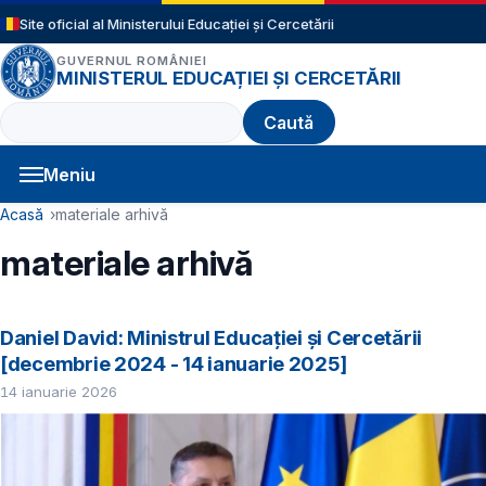
Sari la conținutul principal
Site oficial al Ministerului Educației și Cercetării
GUVERNUL ROMÂNIEI
MINISTERUL EDUCAȚIEI ȘI CERCETĂRII
Caută
Meniu
Navigație principală
Cale de navigare
Acasă
materiale arhivă
materiale arhivă
Daniel David: Ministrul Educației și Cercetării
[decembrie 2024 - 14 ianuarie 2025]
14 ianuarie 2026