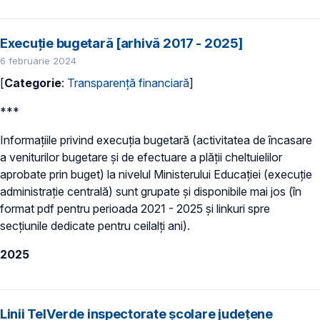
Execuție bugetară [arhivă 2017 - 2025]
6 februarie 2024
[
Categorie
:
Transparență financiară
]
***
Informațiile privind execuția bugetară (activitatea de încasare
a veniturilor bugetare şi de efectuare a plăţii cheltuielilor
aprobate prin buget) la nivelul Ministerului Educației (execuție
administrație centrală) sunt grupate și disponibile mai jos (în
format pdf pentru perioada 2021 - 2025 și linkuri spre
secțiunile dedicate pentru ceilalți ani).
2025
Linii TelVerde inspectorate școlare județene