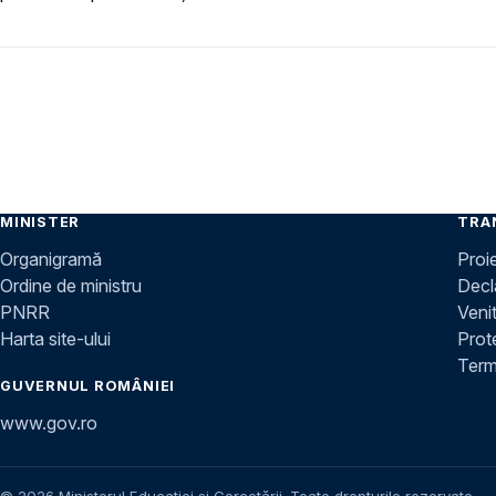
MINISTER
TRA
Organigramă
Proi
Ordine de ministru
Decla
PNRR
Venit
Harta site-ului
Prot
Terme
GUVERNUL ROMÂNIEI
www.gov.ro
© 2026 Ministerul Educației și Cercetării. Toate drepturile rezervate.