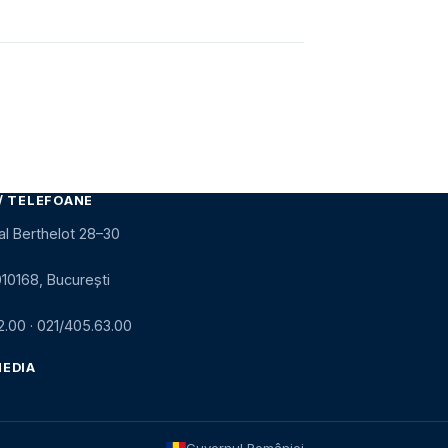
/ TELEFOANE
al Berthelot 28–30
010168, București
2.00
·
021/405.63.00
MEDIA
Guvernul României