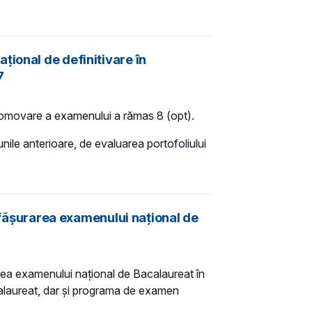
ţional de definitivare în
7
promovare a examenului a rămas 8 (opt).
unile anterioare, de evaluarea portofoliului
esfăşurarea examenului naţional de
area examenului naţional de Bacalaureat în
alaureat, dar şi programa de examen