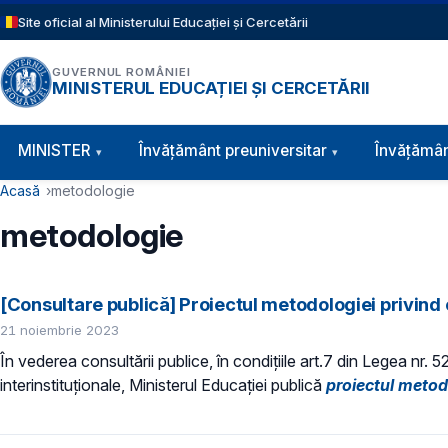
Sari la conținutul principal
Site oficial al Ministerului Educației și Cercetării
GUVERNUL ROMÂNIEI
MINISTERUL EDUCAȚIEI ȘI CERCETĂRII
Navigație principală
MINISTER
Învăţământ preuniversitar
Învățămân
Cale de navigare
Acasă
metodologie
metodologie
[Consultare publică] Proiectul metodologiei privind
21 noiembrie 2023
În vederea consultării publice, în condiţiile art.7 din Legea nr. 
interinstituționale, Ministerul Educaţiei publică
proiectul metod