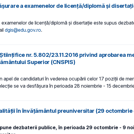
şurare a examenelor de licenţă/diplomă şi disertaţi
examenelor de licenţă/diplomă şi disertaţie este supus dezbater
ail
dgis@edu.gov.ro
.
i Științifice nr. 5.802/23.11.2016 privind aprobarea 
vățământului Superior (CNSPIS)
un apel de candidaturi în vederea ocupării celor 17 poziții de mem
cție se va desfășura în perioada 28 noiembrie - 15 decembrie p
lității în învățământul preuniversitar (29 octombrie
 supune dezbaterii publice, în perioada 29 octombrie - 9 