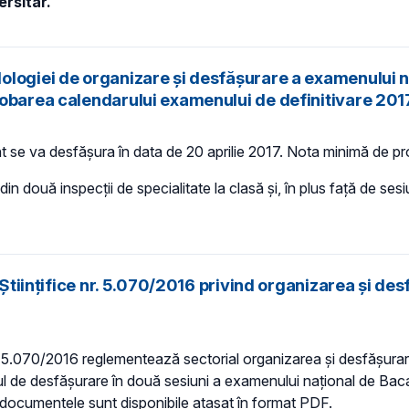
ersitar.
logiei de organizare şi desfăşurare a examenului na
robarea calendarului examenului de definitivare 201
nt se va desfăşura în data de 20 aprilie 2017. Nota minimă de 
n două inspecţii de specialitate la clasă şi, în plus faţă de sesi
i Ştiinţifice nr. 5.070/2016 privind organizarea şi d
e nr. 5.070/2016 reglementează sectorial organizarea și desfășur
l de desfășurare în două sesiuni a examenului naţional de Bac
e documentele sunt disponibile ataşat în format PDF.