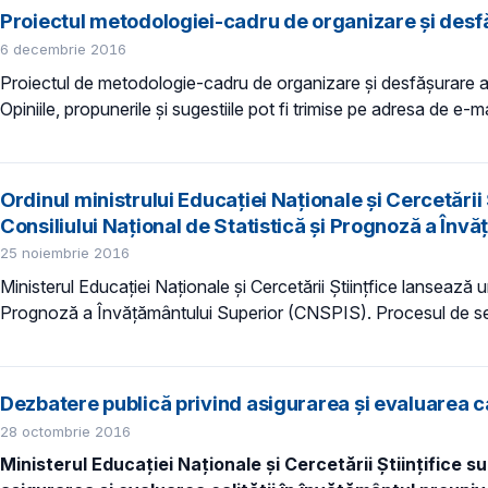
Proiectul metodologiei-cadru de organizare şi desfă
6 decembrie 2016
Proiectul de metodologie-cadru de organizare şi desfăşurare a 
Opiniile, propunerile și sugestiile pot fi trimise pe adresa de e-m
Ordinul ministrului Educației Naționale și Cercetări
Consiliului Național de Statistică și Prognoză a În
25 noiembrie 2016
Ministerul Educației Naționale și Cercetării Științfice lansează 
Prognoză a Învățământului Superior (CNSPIS). Procesul de sele
Dezbatere publică privind asigurarea și evaluarea ca
28 octombrie 2016
Ministerul Educației Naționale și Cercetării Științifice