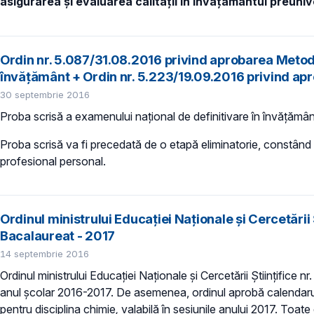
asigurarea și evaluarea calității în învățământul preuniv
Ordin nr. 5.087/31.08.2016 privind aprobarea Metodo
învăţământ + Ordin nr. 5.223/19.09.2016 privind ap
30 septembrie 2016
Proba scrisă a examenului naţional de definitivare în învăţămâ
Proba scrisă va fi precedată de o etapă eliminatorie, constând di
profesional personal.
Ordinul ministrului Educaţiei Naţionale şi Cercetări
Bacalaureat - 2017
14 septembrie 2016
Ordinul ministrului Educaţiei Naţionale şi Cercetării Ştiinţific
anul școlar 2016-2017. De asemenea, ordinul aprobă calendaru
pentru disciplina chimie
,
valabilă în sesiunile anului 2017. Toat