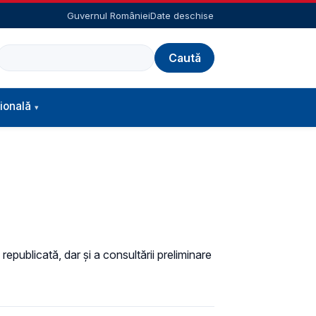
Guvernul României
Date deschise
Caută
ională
republicată, dar și a consultării preliminare