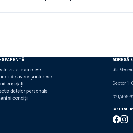
NSPARENȚĂ
ADRESĂ /
ecte acte normative
Str. Gener
rații de avere și interese
Sector 1, 
uri angajați
ecția datelor personale
021/405.6
ni și condiții
SOCIAL 