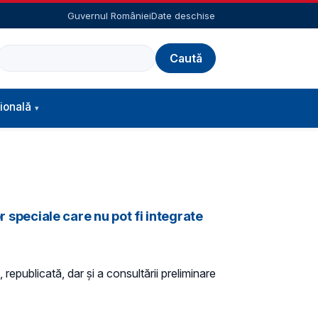
Guvernul României
Date deschise
Caută
ională
r speciale care nu pot fi integrate
 republicată, dar și a consultării preliminare