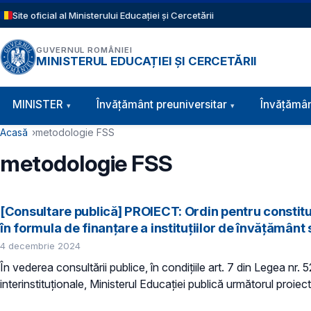
Sari la conținutul principal
Site oficial al Ministerului Educației și Cercetării
GUVERNUL ROMÂNIEI
MINISTERUL EDUCAȚIEI ȘI CERCETĂRII
Navigație principală
MINISTER
Învăţământ preuniversitar
Învățămân
Cale de navigare
Acasă
metodologie FSS
metodologie FSS
[Consultare publică] PROIECT: Ordin pentru constituir
în formula de finanțare a instituțiilor de învățământ
4 decembrie 2024
În vederea consultării publice, în condiţiile art. 7 din Legea nr.
interinstituționale, Ministerul Educaţiei publică următorul proiect