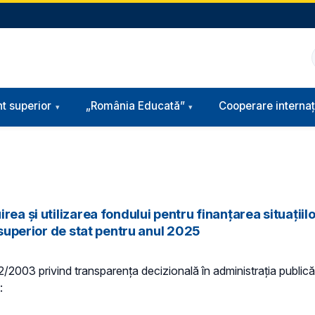
t superior
„România Educată”
Cooperare internaț
ea și utilizarea fondului pentru finanțarea situațiilo
 superior de stat pentru anul 2025
 52/2003 privind transparenţa decizională în administraţia publică,
: