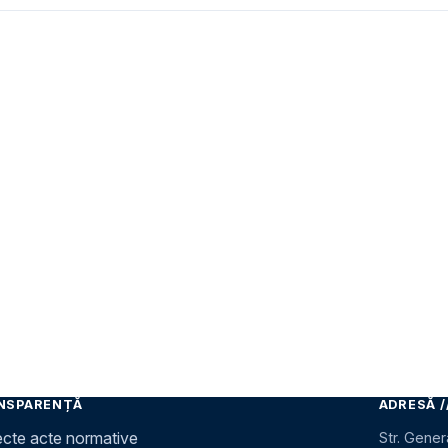
NSPARENȚĂ
ADRESĂ /
ecte acte normative
Str. Gener