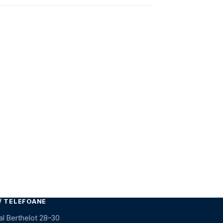
/ TELEFOANE
al Berthelot 28–30