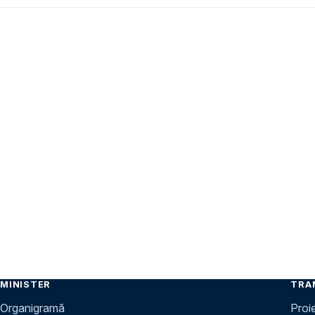
MINISTER
TRA
Organigramă
Proi