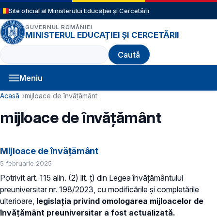
Sari la conținutul principal
Site oficial al Ministerului Educației și Cercetării
GUVERNUL ROMÂNIEI
MINISTERUL EDUCAȚIEI ȘI CERCETĂRII
Caută
Meniu
Navigație principală
Cale de navigare
Acasă
mijloace de învățământ
mijloace de învățământ
Mijloace de învățământ
5 februarie 2025
Potrivit art. 115 alin. (2) lit. ț) din Legea învățământului
preuniversitar nr. 198/2023, cu modificările și completările
ulterioare,
legislația privind omologarea mijloacelor de
învățământ preuniversitar a fost actualizată.