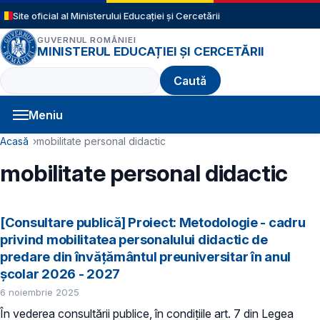
Sari la conținutul principal
Site oficial al Ministerului Educației și Cercetării
GUVERNUL ROMÂNIEI
MINISTERUL EDUCAȚIEI ȘI CERCETĂRII
Caută
Meniu
Navigație principală
Cale de navigare
Acasă
mobilitate personal didactic
mobilitate personal didactic
[Consultare publică] Proiect: Metodologie - cadru
privind mobilitatea personalului didactic de
predare din învăţământul preuniversitar în anul
şcolar 2026 - 2027
6 noiembrie 2025
În vederea consultării publice, în condiţiile art. 7 din Legea