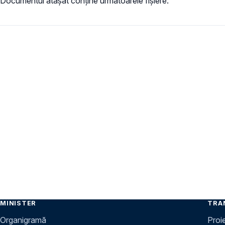
Documentul ataşat conţine următoarele fişiere:
MINISTER
TRA
Organigramă
Proi