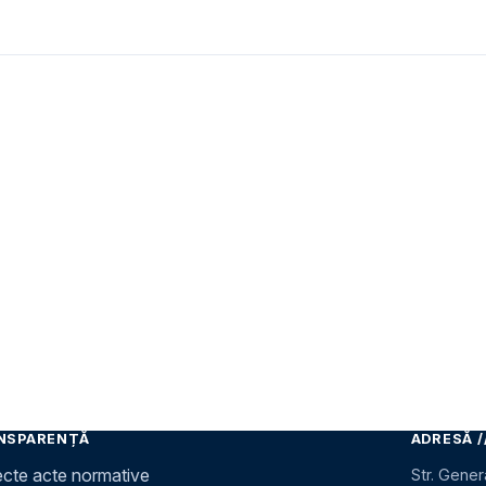
NSPARENȚĂ
ADRESĂ /
ecte acte normative
Str. Gener