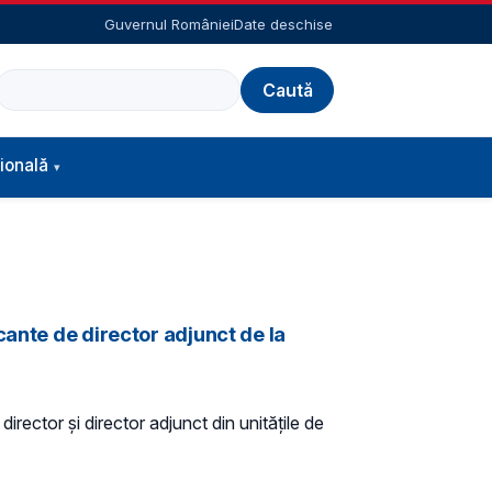
Guvernul României
Date deschise
Caută
ională
cante de director adjunct de la
ector și director adjunct din unitățile de