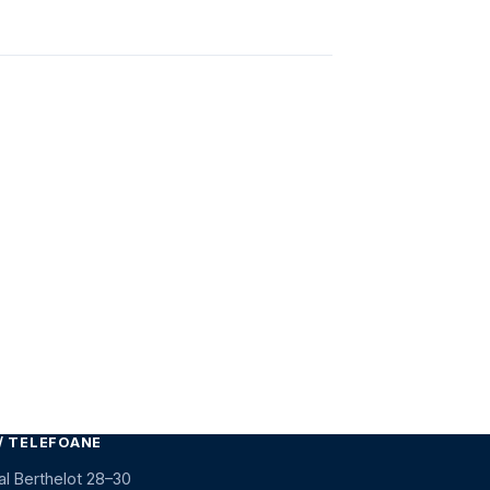
/ TELEFOANE
al Berthelot 28–30