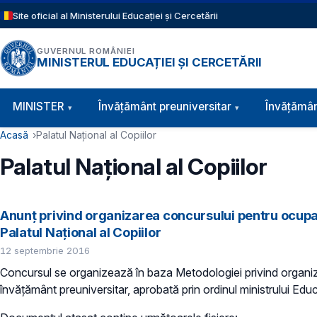
Sari la conținutul principal
Site oficial al Ministerului Educației și Cercetării
GUVERNUL ROMÂNIEI
MINISTERUL EDUCAȚIEI ȘI CERCETĂRII
Navigație principală
MINISTER
Învăţământ preuniversitar
Învățămân
Cale de navigare
Acasă
Palatul Naţional al Copiilor
Palatul Naţional al Copiilor
Anunţ privind organizarea concursului pentru ocupar
Palatul Național al Copiilor
12 septembrie 2016
Concursul se organizează în baza Metodologiei privind organizar
învățământ preuniversitar, aprobată prin ordinul ministrului Edu