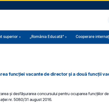
t superior
„România Educată”
Cooperare internaț
ea funcției vacante de director și a două funcții va
ea și desfășurarea concursului pentru ocuparea funcțiilor de dir
caţiei nr. 5080/31 august 2016.